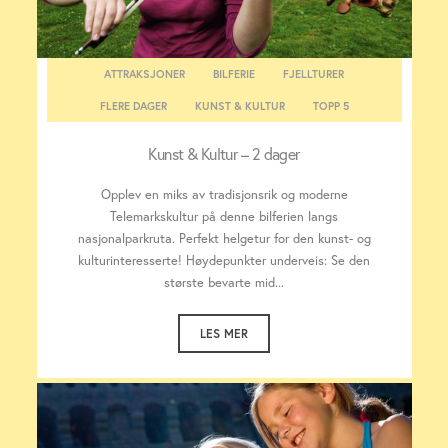
ATTRAKSJONER
BILFERIE
FJELLTURER
FLERE DAGER
KUNST & KULTUR
TOPP 5
Kunst & Kultur – 2 dager
Opplev en miks av tradisjonsrik og moderne
Telemarkskultur på denne bilferien langs
nasjonalparkruta. Perfekt helgetur for den kunst- og
kulturinteresserte! Høydepunkter underveis: Se den
største bevarte mid...
LES MER