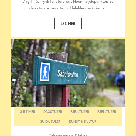
Dag 1 - 5. Trykk for stort kart Noen høydepunkter: Se
den største bevarte middelalderstavkirken i...
LES MER
3-5 TIMER
DAGSTURER
FJELLTURER
FJELLTURER
GUIDA TURER
KUNST & KULTUR
Sabotørstien, Rjukan