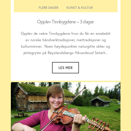
FLERE DAGER
KUNST & KULTUR
Opplev Tinnbygdene – 3 dager
Opplev de vakre Tinnbygdene hvor du får en smakebit
av norske håndverktradisjoner, mattradisjoner og
kulturminner. Noen høydepunkter naturgitte sklier og
jettegryter på Røyslandsbergo Håvardsrud Seterli...
LES MER