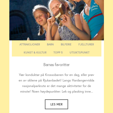
ATTRAKSJONER
BARN
BILFERIE
FJELLTURER
KUNST & KULTUR
TOPP 5
UTSIKTSPUNKT
Barnas favoritter
Vær konduktør på Krossobanen for en dag, eller prøv
en av skliene på Rjukanbadet! Langs Hardangervidda
nasjonalparkrute er det mange aktiviteter for de
minste! Noen høydepunkter: Lek og plasking inne...
LES MER