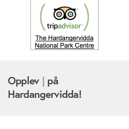
Opplev
sykkelturer
|
på
Hardangervidda!