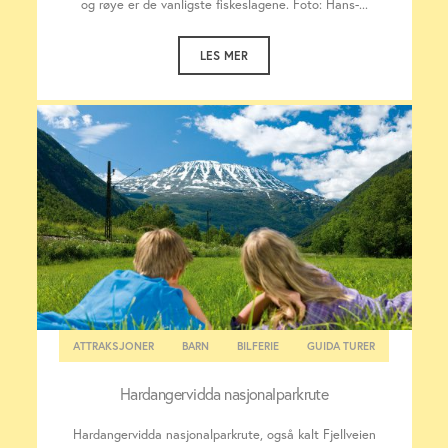
og røye er de vanligste fiskeslagene. Foto: Hans-...
LES MER
ATTRAKSJONER
BARN
BILFERIE
GUIDA TURER
Hardangervidda nasjonalparkrute
Hardangervidda nasjonalparkrute, også kalt Fjellveien