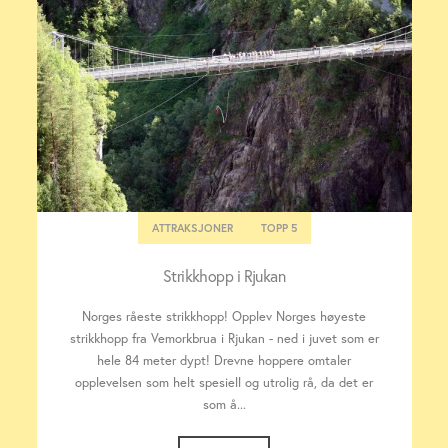
ATTRAKSJONER
TOPP 5
Strikkhopp i Rjukan
Norges råeste strikkhopp! Opplev Norges høyeste
strikkhopp fra Vemorkbrua i Rjukan - ned i juvet som er
hele 84 meter dypt! Drevne hoppere omtaler
opplevelsen som helt spesiell og utrolig rå, da det er
som å...