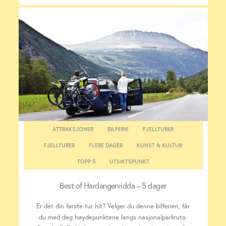
ATTRAKSJONER
BILFERIE
FJELLTURER
FJELLTURER
FLERE DAGER
KUNST & KULTUR
TOPP 5
UTSIKTSPUNKT
Best of Hardangervidda – 5 dager
Er det din første tur hit? Velger du denne bilferien, får
du med deg høydepunktene langs nasjonalparkruta.