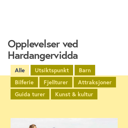
Opplevelser ved
Hardangervidda
Alle
Utsiktspunkt
Barn
Bilferie
Fjellturer
Attraksjoner
Guida turer
Kunst & kultur