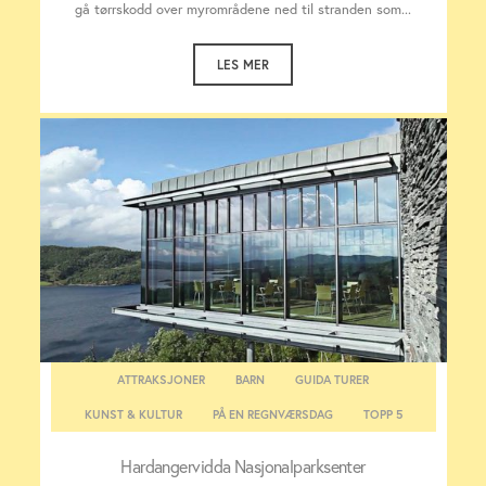
gå tørrskodd over myrområdene ned til stranden som...
LES MER
ATTRAKSJONER
BARN
GUIDA TURER
KUNST & KULTUR
PÅ EN REGNVÆRSDAG
TOPP 5
Hardangervidda Nasjonalparksenter