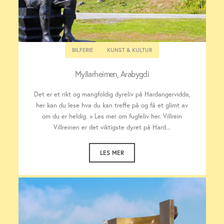
BILFERIE
KUNST & KULTUR
Myllarheimen, Arabygdi
Det er et rikt og mangfoldig dyreliv på Hardangervidda,
her kan du lese hva du kan treffe på og få et glimt av
om du er heldig. » Les mer om fugleliv her. Villrein
Villreinen er det viktigste dyret på Hard...
LES MER