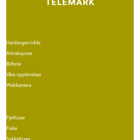
Hardangervidda
Attraksjoner
Bilferie
Våre opplevelser
Webkamera
Fjellturer
Fiske
Sykkelturer