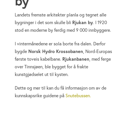
by
Landets fremste arkitekter planla og tegnet alle
bygninger i det som skulle bli
Rjukan by
. I 1920
stod en moderne by ferdig med 9 000 innbyggere.
I vintermånedene er sola borte fra dalen. Derfor
bygde
Norsk Hydro Krossobanen
, Nord-Europas
første toveis kabelbane.
Rjukanbanen
, med ferge
over Tinnsjøen, ble bygget for å frakte
kunstgjødselet ut til kysten.
Dette og mer til kan du få informasjon om av de
kunnskapsrike guidene på
Snutebussen.